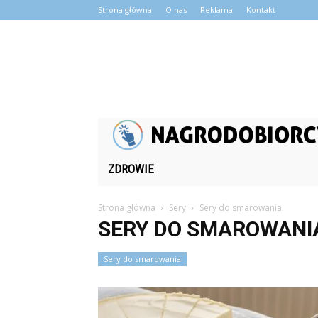
Strona główna
O nas
Reklama
Kontakt
ZDROWIE
Strona główna
Sery
Sery do smarowania
SERY DO SMAROWANI
Sery do smarowania