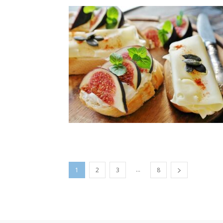
...
1
2
3
8