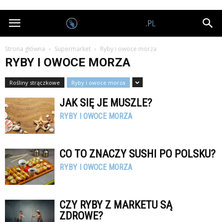
Nagrodobiorcy.pl
Strona główna
Supermarket
Ryby i owoce morza
RYBY I OWOCE MORZA
Rośliny strączkowe
Ryby i owoce morza
JAK SIĘ JE MUSZLE?
RYBY I OWOCE MORZA
CO TO ZNACZY SUSHI PO POLSKU?
RYBY I OWOCE MORZA
CZY RYBY Z MARKETU SĄ
ZDROWE?