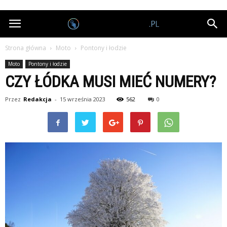
Nagrodobiorcy.pl
Strona główna
Moto
Pontony i łodzie
Moto
Pontony i łodzie
CZY ŁÓDKA MUSI MIEĆ NUMERY?
Przez
Redakcja
-
15 września 2023
562
0