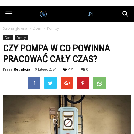
Nagrodobiorcy.pl
Strona główna
Dom
Pompy
Dom
Pompy
CZY POMPA W CO POWINNA
PRACOWAĆ CAŁY CZAS?
Przez
Redakcja
-
9 lutego 2024
471
0