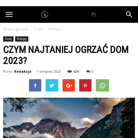
Nagrodobiorcy.pl
Strona główna
Dom
Pompy
Dom
Pompy
CZYM NAJTANIEJ OGRZAĆ DOM
2023?
Przez
Redakcja
-
1 sierpnia 2023
624
0