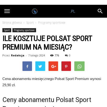
Nagrodobiorcy.pl
Strona główna
Sport
Programy sportowe
Sport
Programy sportowe
ILE KOSZTUJE POLSAT SPORT
PREMIUM NA MIESIĄC?
Przez
Redakcja
-
7 lutego 2024
776
0
Cena abonamentu miesięcznego Polsat Sport Premium wynosi
29,90 zł.
Ceny abonamentu Polsat Sport