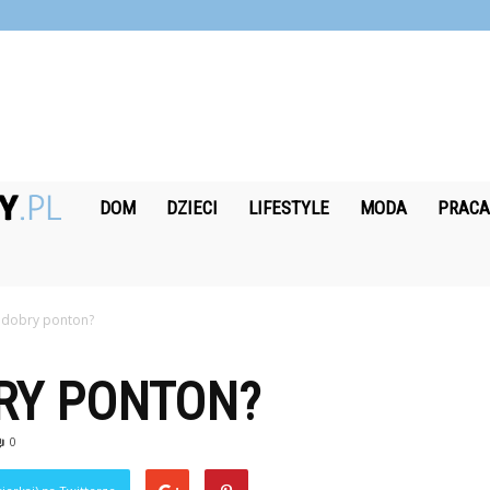
Nagrodobiorcy.pl
DOM
DZIECI
LIFESTYLE
MODA
PRAC
ć dobry ponton?
RY PONTON?
0