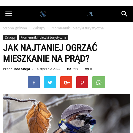
Nagrodobiorcy.pl
Strona główna
Zakupy
Promienniki, piecyki turystyczne
Zakupy
Promienniki, piecyki turystyczne
JAK NAJTANIEJ OGRZAĆ
MIESZKANIE NA PRĄD?
Przez
Redakcja
-
14 stycznia 2024
553
0