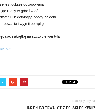
 że jest dobrze dopasowana.
jąc ruchy w górę i w dół.
ometru lub dotykając opony palcem.
 pompowanie i wyjmij pompkę.
ręcając nakrętkę na szczycie wentyla.
ie.pl/”:
ter
Następny artykuł
JAK DŁUGO TRWA LOT Z POLSKI DO KENII?