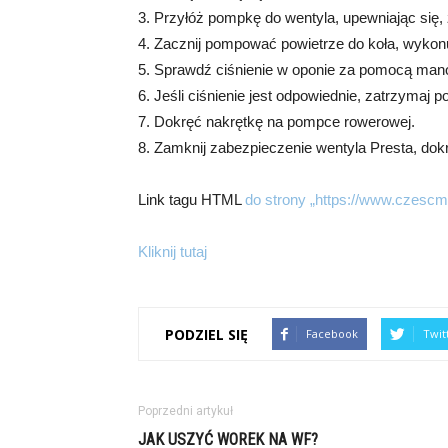
3. Przyłóż pompkę do wentyla, upewniając się,
4. Zacznij pompować powietrze do koła, wykonu
5. Sprawdź ciśnienie w oponie za pomocą man
6. Jeśli ciśnienie jest odpowiednie, zatrzymaj
7. Dokręć nakrętkę na pompce rowerowej.
8. Zamknij zabezpieczenie wentyla Presta, dok
Link tagu HTML
do strony „https://www.czescmn
Kliknij tutaj
PODZIEL SIĘ
Facebook
Twit
Poprzedni artykuł
JAK USZYĆ WOREK NA WF?