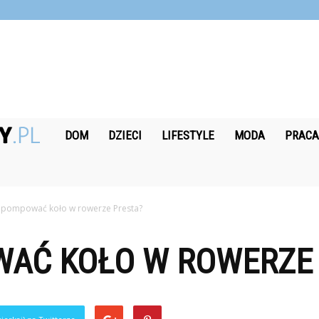
Nagrodobiorcy.pl
DOM
DZIECI
LIFESTYLE
MODA
PRAC
apompować koło w rowerze Presta?
AĆ KOŁO W ROWERZE 