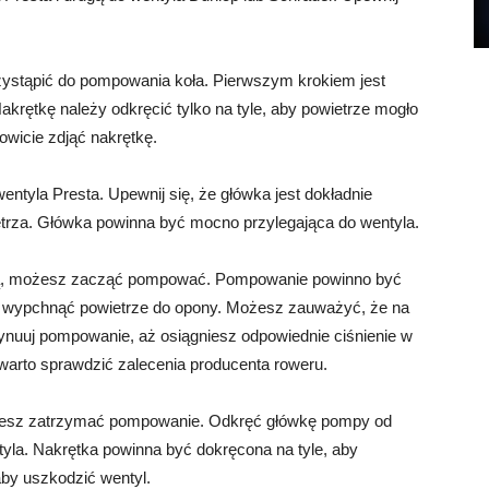
stąpić do pompowania koła. Pierwszym krokiem jest
akrętkę należy odkręcić tylko na tyle, aby powietrze mogło
owicie zdjąć nakrętkę.
ntyla Presta. Upewnij się, że główka jest dokładnie
etrza. Główka powinna być mocno przylegająca do wentyla.
, możesz zacząć pompować. Pompowanie powinno być
aby wypchnąć powietrze do opony. Możesz zauważyć, że na
ynuuj pompowanie, aż osiągniesz odpowiednie ciśnienie w
e warto sprawdzić zalecenia producenta roweru.
ożesz zatrzymać pompowanie. Odkręć główkę pompy od
tyla. Nakrętka powinna być dokręcona na tyle, aby
aby uszkodzić wentyl.