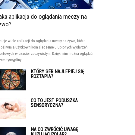
aka aplikacja do oglądania meczy na
ywo?
tnieje wiele aplikacji do oglądania meczy na żywo, które
ożliwiają użytkownikom śledzenie ulubionych wydarzeń
ortowych w czasie rzeczywistym. Dzięki nim można oglądać
żne dyscypliny...
KTÓRY SER NAJLEPIEJ SIĘ
ROZTAPIA?
CO TO JEST PODUSZKA
SENSORYCZNA?
NA CO ZWRÓCIĆ UWAGĘ
KUPUJĄC POLAR?