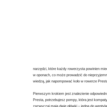
narzędzi, które każdy rowerzysta powinien mie
w oponach, co może prowadzić do nieprzyjemny
wiedzą, jak napompować koło w rowerze Presta.
Pierwszym krokiem jest znalezienie odpowied
Presta, potrzebujesz pompy, która jest kompat
zazwyczaj mają dwie główki – jedną do wentyla