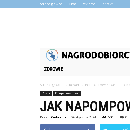
Strona główna
O nas
Reklama
Kontakt
ZDROWIE
Strona główna
Rower
Pompki rowerowe
Jak n
Rower
Pompki rowerowe
JAK NAPOMPOW
Przez
Redakcja
-
26 stycznia 2024
540
0