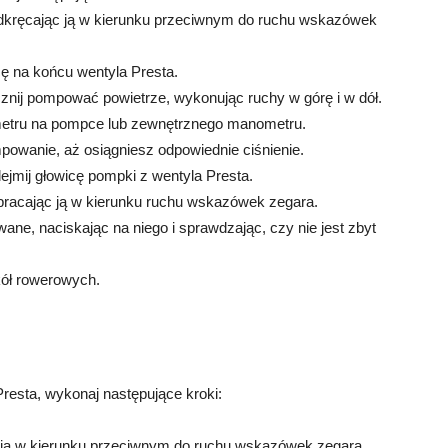
odkręcając ją w kierunku przeciwnym do ruchu wskazówek
ę na końcu wentyla Presta.
cznij pompować powietrze, wykonując ruchy w górę i w dół.
metru na pompce lub zewnętrznego manometru.
pompowanie, aż osiągniesz odpowiednie ciśnienie.
jmij głowicę pompki z wentyla Presta.
obracając ją w kierunku ruchu wskazówek zegara.
ne, naciskając na niego i sprawdzając, czy nie jest zbyt
 kół rowerowych.
esta, wykonaj następujące kroki:
c ją w kierunku przeciwnym do ruchu wskazówek zegara.