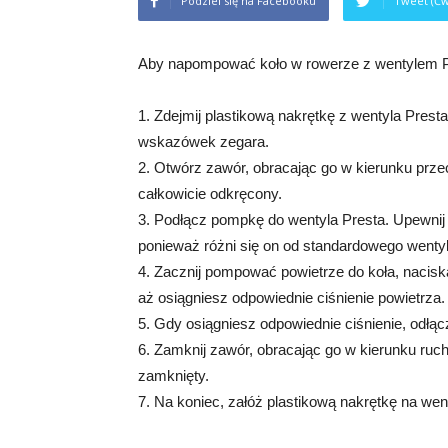
Podziel się na Facebooku
Tweet (Ćw
Aby napompować koło w rowerze z wentylem Pr
1. Zdejmij plastikową nakrętkę z wentyla Prest
wskazówek zegara.
2. Otwórz zawór, obracając go w kierunku prz
całkowicie odkręcony.
3. Podłącz pompkę do wentyla Presta. Upewnij 
ponieważ różni się on od standardowego went
4. Zacznij pompować powietrze do koła, nacis
aż osiągniesz odpowiednie ciśnienie powietrza.
5. Gdy osiągniesz odpowiednie ciśnienie, odłą
6. Zamknij zawór, obracając go w kierunku ruc
zamknięty.
7. Na koniec, załóż plastikową nakrętkę na wen