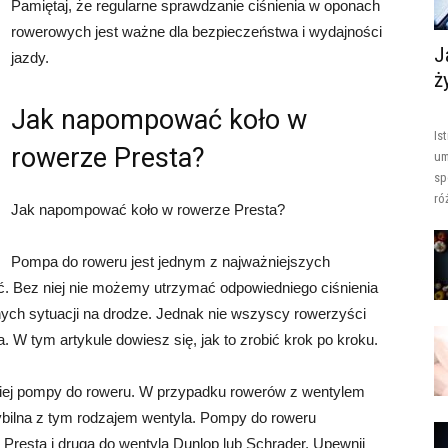
Pamiętaj, że regularne sprawdzanie ciśnienia w oponach
rowerowych jest ważne dla bezpieczeństwa i wydajności
J
jazdy.
ż
Jak napompować koło w
Is
rowerze Presta?
um
sp
ró
Jak napompować koło w rowerze Presta?
Pompa do roweru jest jednym z najważniejszych
ć. Bez niej nie możemy utrzymać odpowiedniego ciśnienia
ch sytuacji na drodze. Jednak nie wszyscy rowerzyści
 W tym artykule dowiesz się, jak to zrobić krok po kroku.
niej pompy do roweru. W przypadku rowerów z wentylem
ybilna z tym rodzajem wentyla. Pompy do roweru
 Presta i drugą do wentyla Dunlop lub Schrader. Upewnij