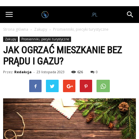
Nagrodobiorcy.pl
Strona główna
Zakupy
Promienniki, piecyki turystyczne
Zakupy
Promienniki, piecyki turystyczne
JAK OGRZAĆ MIESZKANIE BEZ
PRĄDU I GAZU?
Przez
Redakcja
-
23 listopada 2023
626
0