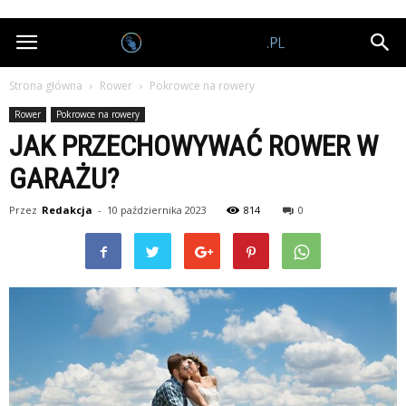
Nagrodobiorcy.pl
Strona główna
Rower
Pokrowce na rowery
Rower
Pokrowce na rowery
JAK PRZECHOWYWAĆ ROWER W
GARAŻU?
Przez
Redakcja
-
10 października 2023
814
0