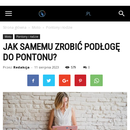
Nagrodobiorcy.pl
Strona główna
Moto
Pontony i łodzie
Moto
Pontony i łodzie
JAK SAMEMU ZROBIĆ PODŁOGĘ
DO PONTONU?
Przez
Redakcja
-
11 sierpnia 2023
579
0