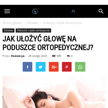
Nagrodobiorcy.pl
Strona główna
Zdrowie
Poduszki i dyski sensoryczne
Zdrowie
Poduszki i dyski sensoryczne
JAK UŁOŻYĆ GŁOWĘ NA
PODUSZCE ORTOPEDYCZNEJ?
Przez
Redakcja
-
28 lutego 2024
573
0