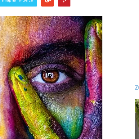
ierkaj) na Twitterze
Z