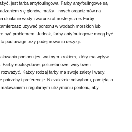
żyć, jest farba antyfoulingowa. Farby antyfoulingowe są
sadzaniem się glonów, małży i innych organizmów na
a działanie wody i warunki atmosferyczne. Farby
li zamierzasz używać pontonu w wodach morskich lub
że być problemem. Jednak, farby antyfoulingowe mogą być
ć to pod uwagę przy podejmowaniu decyzji.
alowania pontonu jest ważnym krokiem, który ma wpływ
i. Farby epoksydowe, poliuretanowe, winylowe i
o rozważyć. Każdy rodzaj farby ma swoje zalety i wady,
potrzeby i preferencje. Niezależnie od wyboru, pamiętaj o
 malowaniem i regularnym utrzymaniu pontonu, aby