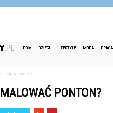
Nagrodobiorcy.pl
DOM
DZIECI
LIFESTYLE
MODA
PRAC
bą pomalować ponton?
OMALOWAĆ PONTON?