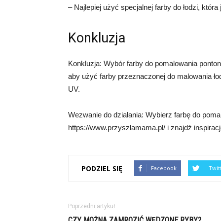
– Najlepiej użyć specjalnej farby do łodzi, któ
Konkluzja
Konkluzja: Wybór farby do pomalowania pontonu 
aby użyć farby przeznaczonej do malowania łodz
UV.
Wezwanie do działania: Wybierz farbę do pomal
https://www.przyszlamama.pl/ i znajdź inspira
PODZIEL SIĘ
Facebook
Twit
Poprzedni artykuł
CZY MOŻNA ZAMROZIĆ WĘDZONE RYBY?