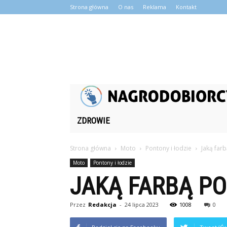
Strona główna
O nas
Reklama
Kontakt
ZDROWIE
Strona główna
Moto
Pontony i łodzie
Jaką far
Moto
Pontony i łodzie
JAKĄ FARBĄ P
Przez
Redakcja
-
24 lipca 2023
1008
0