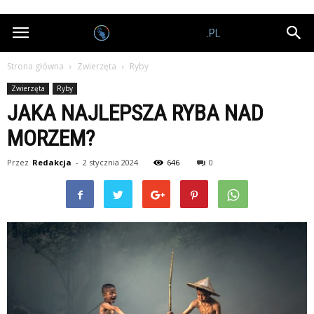
Nagrodobiorcy.pl
Strona główna
Zwierzęta
Ryby
Zwierzęta
Ryby
JAKA NAJLEPSZA RYBA NAD
MORZEM?
Przez
Redakcja
-
2 stycznia 2024
646
0