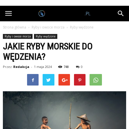
Nagrodobiorcy.pl
Strona główna
Ryby i owoce morza
Ryby wędzone
Ryby i owoce morza
Ryby wędzone
JAKIE RYBY MORSKIE DO
WĘDZENIA?
Przez
Redakcja
-
1 maja 2024
748
0