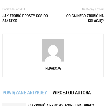
Poprzedni artykuł
Następny artykuł
JAK ZROBIĆ PROSTY SOS DO
CO FAJNEGO ZROBIĆ NA
SAŁATKI?
KOLACJĘ?
REDAKCJA
POWIĄZANE ARTYKUŁY
WIĘCEJ OD AUTORA
CO ZROBIĆ Z RYBY WĘDZONEJ NA OBIAD?