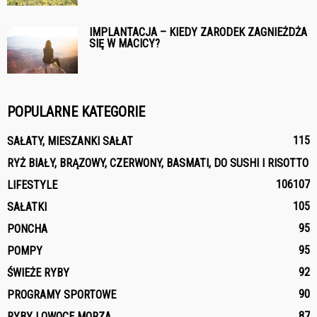
IMPLANTACJA – KIEDY ZARODEK ZAGNIEŻDŻA
SIĘ W MACICY?
POPULARNE KATEGORIE
115
SAŁATY, MIESZANKI SAŁAT
RYŻ BIAŁY, BRĄZOWY, CZERWONY, BASMATI, DO SUSHI I RISOTTO
106
107
LIFESTYLE
105
SAŁATKI
95
PONCHA
95
POMPY
92
ŚWIEŻE RYBY
90
PROGRAMY SPORTOWE
87
RYBY I OWOCE MORZA