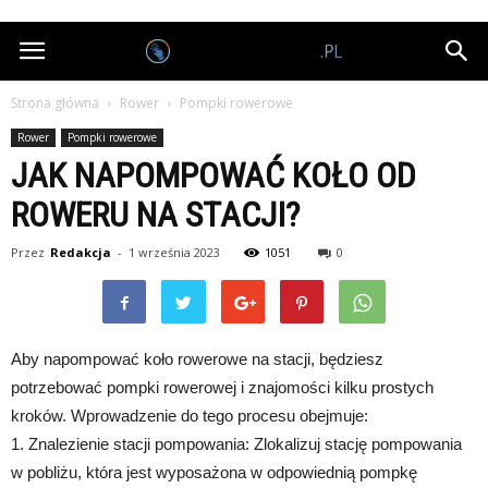
Nagrodobiorcy.pl
Strona główna
Rower
Pompki rowerowe
Rower
Pompki rowerowe
JAK NAPOMPOWAĆ KOŁO OD
ROWERU NA STACJI?
Przez
Redakcja
-
1 września 2023
1051
0
Aby napompować koło rowerowe na stacji, będziesz
potrzebować pompki rowerowej i znajomości kilku prostych
kroków. Wprowadzenie do tego procesu obejmuje:
1. Znalezienie stacji pompowania: Zlokalizuj stację pompowania
w pobliżu, która jest wyposażona w odpowiednią pompkę