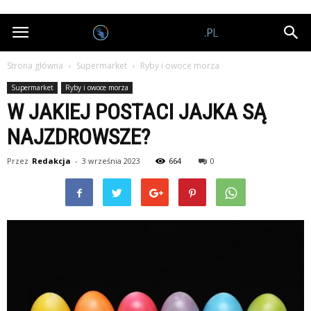
Nagrodobiorcy.pl
Strona główna
Supermarket
Ryby i owoce morza
Supermarket
Ryby i owoce morza
W JAKIEJ POSTACI JAJKA SĄ
NAJZDROWSZE?
Przez
Redakcja
-
3 września 2023
664
0