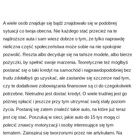
A wiele osób znajduje się bądź znajdowało się w podobnej
sytuacji co twoja obecna. Nie każdego stać przecież na te
najdroższe auta i sam wiesz dobrze o tym, że tylko naprawdę
nieliczna część społeczeństwa może sobie na nie spokojnie
pozwolić. Reszta albo decyduje się na tańsze modele, albo bierze
pożyczki, by spełnić swoje marzenia. Teoretycznie też mógłbyś
postarać się o taki kredyt na samochód i najprawdopodobniej bez
trudu zdołałbyś go uzyskać, ale zastanów się szczerze nad tym,
czy te dodatkowe zobowiązania finansowe są ci do czegokolwiek
potrzebne. Nietrudno jest dostać kredyt. O wiele trudniej jest go
później spłacić i jeszcze przy tym utrzymać swój stały poziom
życia. Postaraj się zatem znaleźć takie auto, na które już teraz
jest cię stać. Poszukaj w sieci, jakie auto do 15 tys mogą ci
polecić znawcy motoryzacji i osoby interesujące się tym
tematem. Zainspiruj się tworzonymi przez nie artykułami. Na