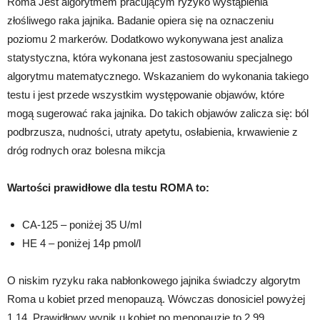
Roma Jest algorytmem pracującym ryzyko wystąpienia
złośliwego raka jajnika. Badanie opiera się na oznaczeniu
poziomu 2 markerów. Dodatkowo wykonywana jest analiza
statystyczna, która wykonana jest zastosowaniu specjalnego
algorytmu matematycznego. Wskazaniem do wykonania takiego
testu i jest przede wszystkim występowanie objawów, które
mogą sugerować raka jajnika. Do takich objawów zalicza się: ból
podbrzusza, nudności, utraty apetytu, osłabienia, krwawienie z
dróg rodnych oraz bolesna mikcja
Wartości prawidłowe dla testu ROMA to:
CA-125 – poniżej 35 U/ml
HE 4 – poniżej 14p pmol/l
O niskim ryzyku raka nabłonkowego jajnika świadczy algorytm
Roma u kobiet przed menopauzą. Wówczas donosiciel powyżej
1,14. Prawidłowy wynik u kobiet po menopauzie to 2,99.