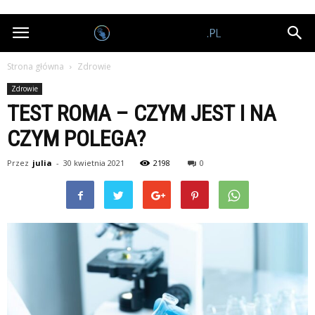
Nagrodobiorcy.pl
Strona główna
Zdrowie
Zdrowie
TEST ROMA – CZYM JEST I NA
CZYM POLEGA?
Przez
julia
-
30 kwietnia 2021
2198
0